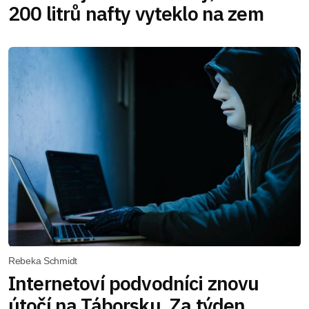
200 litrů nafty vyteklo na zem
Rebeka Schmidt
Internetoví podvodníci znovu
útočí na Táborsku. Za týden