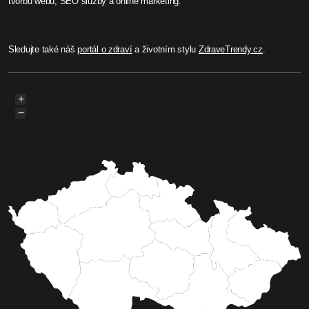
tvorbu webů, SEO služby a online marketing.
Sledujte také náš
portál o zdraví
a životním stylu
ZdraveTrendy.cz
.
+
−