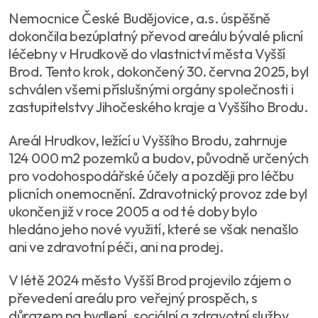
Nemocnice České Budějovice, a.s. úspěšně
dokončila bezúplatný převod areálu bývalé plicní
léčebny v Hrudkově do vlastnictví města Vyšší
Brod. Tento krok, dokončený 30. června 2025, byl
schválen všemi příslušnými orgány společnosti i
zastupitelstvy Jihočeského kraje a Vyššího Brodu.
Areál Hrudkov, ležící u Vyššího Brodu, zahrnuje
124 000 m2 pozemků a budov, původně určených
pro vodohospodářské účely a později pro léčbu
plicních onemocnění. Zdravotnický provoz zde byl
ukončen již v roce 2005 a od té doby bylo
hledáno jeho nové využití, které se však nenašlo
ani ve zdravotní péči, ani na prodej.
V létě 2024 město Vyšší Brod projevilo zájem o
převedení areálu pro veřejný prospěch, s
důrazem na bydlení, sociální a zdravotní služby.