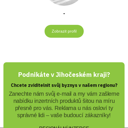
-
Zobrazit profil
Podnikáte v Jihočeském kraji?
Chcete zviditelnit svůj byznys v našem regionu?
Zanechte nám svůj e-mail a my vám zašleme
nabídku inzertních produktů šitou na míru
přesně pro vás. Reklama u nás osloví ty
správné lidi – vaše budoucí zákazníky!