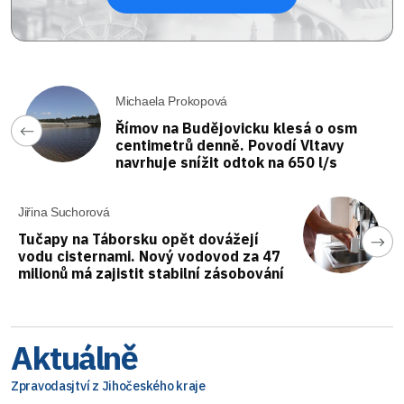
Michaela Prokopová
Římov na Budějovicku klesá o osm
centimetrů denně. Povodí Vltavy
navrhuje snížit odtok na 650 l/s
Jiřina Suchorová
Tučapy na Táborsku opět dovážejí
vodu cisternami. Nový vodovod za 47
milionů má zajistit stabilní zásobování
Aktuálně
Zpravodasjtví z Jihočeského kraje