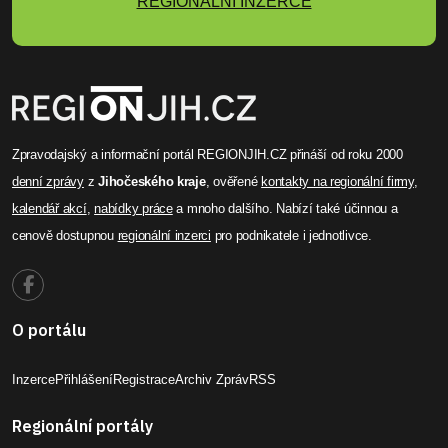
REGIONÁLNÍ INZERCE
Zpravodajský a informační portál REGIONJIH.CZ přináší od roku 2000
denní zprávy
z
Jihočeského kraje
, ověřené
kontakty na regionální firmy
,
kalendář akcí
,
nabídky práce
a mnoho dalšího. Nabízí také účinnou a
cenově dostupnou
regionální inzerci
pro podnikatele i jednotlivce.
O portálu
Inzerce
Přihlášení
Registrace
Archiv Zpráv
RSS
Regionální portály