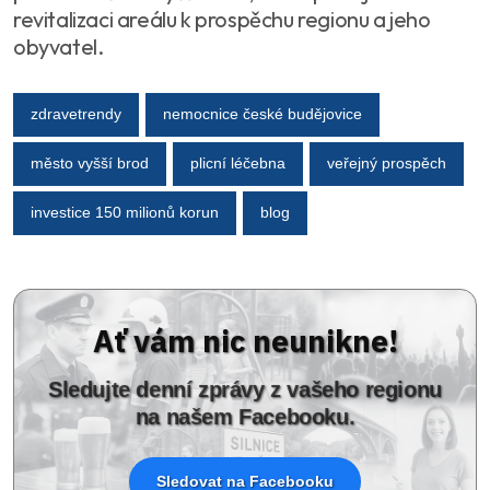
revitalizaci areálu k prospěchu regionu a jeho
obyvatel.
zdravetrendy
nemocnice české budějovice
město vyšší brod
plicní léčebna
veřejný prospěch
investice 150 milionů korun
blog
Ať vám nic neunikne!
Sledujte denní zprávy z vašeho regionu
na našem Facebooku.
Sledovat na Facebooku