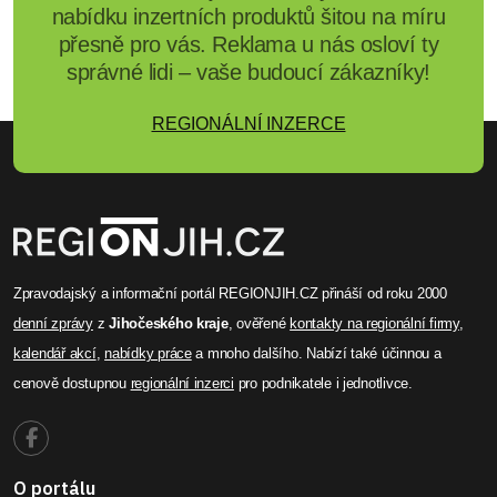
nabídku inzertních produktů šitou na míru
přesně pro vás. Reklama u nás osloví ty
správné lidi – vaše budoucí zákazníky!
REGIONÁLNÍ INZERCE
Zpravodajský a informační portál REGIONJIH.CZ přináší od roku 2000
denní zprávy
z
Jihočeského kraje
, ověřené
kontakty na regionální firmy
,
kalendář akcí
,
nabídky práce
a mnoho dalšího. Nabízí také účinnou a
cenově dostupnou
regionální inzerci
pro podnikatele i jednotlivce.
O portálu