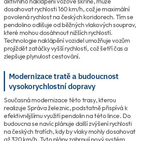
aktivního naklápění vozové skříně, může
dosahovat rychlosti 160 km/h, což je maximální
povolená rychlost na českých koridorech. Tím se
pendolino odlišuje od běžných vlakových souprav,
které mohou dosáhnout nižších rychlostí.
Technologie naklápění vozidel umožňuje vozům
projíždět zatáčky vyšší rychlostí, což šetří čas a
zlepšuje plynulost cestování.
Modernizace tratě a budoucnost
vysokorychlostní dopravy
Současná modernizace této trasy, kterou
realizuje Správa železnic, podstatně přispívá k
efektivnějšímu využití pendolin na této lince. Do
budoucna se navíc plánuje další zvýšení rychlosti
na českých tratích, kdy by vlaky mohly dosahovat
až 320 km/h. Tyto plány zahrnují nový systém