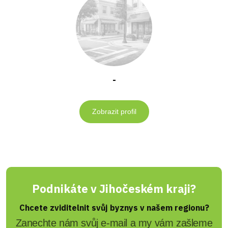
-
Zobrazit profil
Podnikáte v Jihočeském kraji?
Chcete zviditelnit svůj byznys v našem regionu?
Zanechte nám svůj e-mail a my vám zašleme