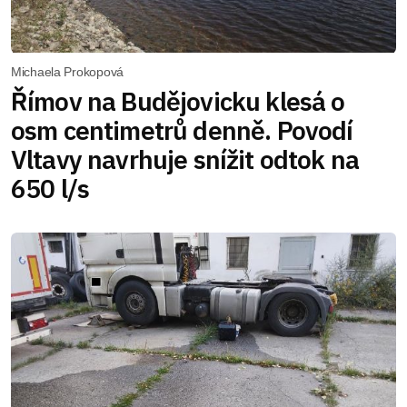
Michaela Prokopová
Římov na Budějovicku klesá o
osm centimetrů denně. Povodí
Vltavy navrhuje snížit odtok na
650 l/s