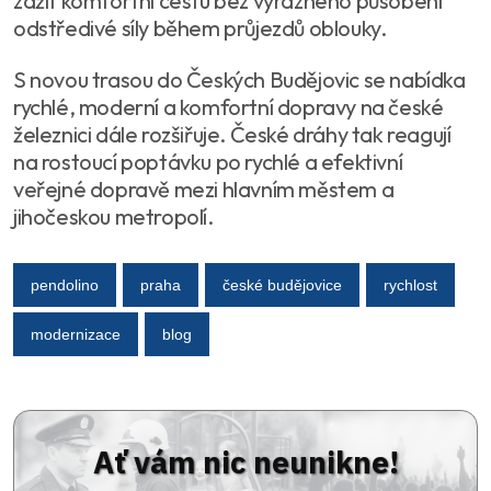
zažít komfortní cestu bez výrazného působení
odstředivé síly během průjezdů oblouky.
S novou trasou do Českých Budějovic se nabídka
rychlé, moderní a komfortní dopravy na české
železnici dále rozšiřuje. České dráhy tak reagují
na rostoucí poptávku po rychlé a efektivní
veřejné dopravě mezi hlavním městem a
jihočeskou metropolí.
pendolino
praha
české budějovice
rychlost
modernizace
blog
Ať vám nic neunikne!