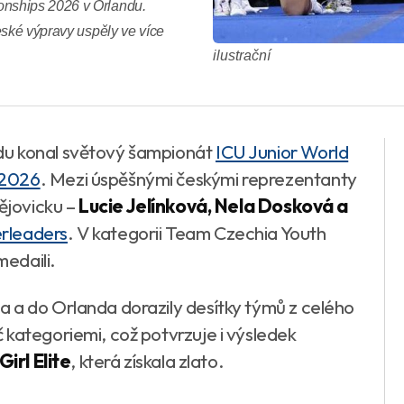
nships 2026 v Orlandu.
eské výpravy uspěly ve více
ilustrační
du konal světový šampionát
ICU Junior World
 2026
. Mezi úspěšnými českými reprezentanty
dějovicku –
Lucie Jelínková, Nela Dosková a
rleaders
. V kategorii Team Czechia Youth
edaili.
 a do Orlanda dorazily desítky týmů z celého
 kategoriemi, což potvrzuje i výsledek
 Girl Elite
, která získala zlato.