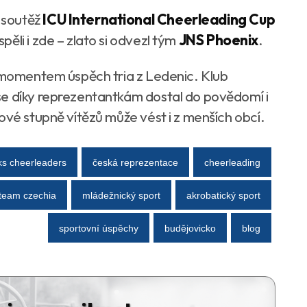
 soutěž
ICU International Cheerleading Cup
ěli i zde – zlato si odvezl tým
JNS Phoenix
.
m momentem úspěch tria z Ledenic. Klub
se díky reprezentantkám dostal do povědomí i
ové stupně vítězů může vést i z menších obcí.
ks cheerleaders
česká reprezentace
cheerleading
team czechia
mládežnický sport
akrobatický sport
sportovní úspěchy
budějovicko
blog