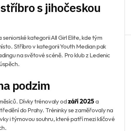
 stříbro s jihočeskou
eniorské kategorii All Girl Elite, kde tým
 místo. Stříbro v kategorii Youth Median pak
adingu na světové scéně. Pro klub z Ledenic
 úspěch.
 na podzim
 měsíců. Dívky trénovaly od
září 2025
a
středění do Prahy. Tréninky se zaměřovaly na
ky i týmovou souhru, které patří mezi klíčové
ch.