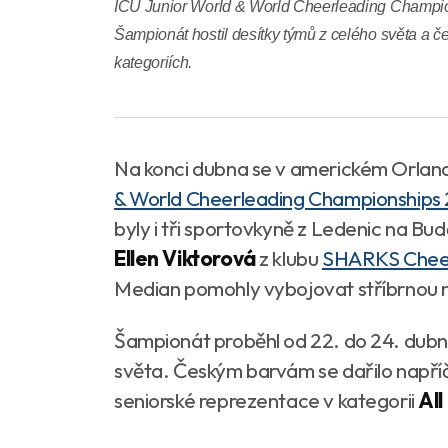
ICU Junior World & World Cheerleading Champio
Šampionát hostil desítky týmů z celého světa a č
kategoriích.
Na konci dubna se v americkém Orlan
& World Cheerleading Championships
byly i tři sportovkyně z Ledenic na Bu
Ellen Viktorová
z klubu
SHARKS Chee
Median pomohly vybojovat stříbrnou m
Šampionát proběhl od 22. do 24. dubna
světa. Českým barvám se dařilo napříč
seniorské reprezentace v kategorii
All