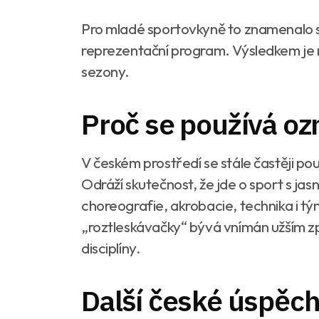
Pro mladé sportovkyně to znamenalo skl
reprezentační program. Výsledkem je me
sezony.
Proč se používá oz
V českém prostředí se stále častěji p
Odráží skutečnost, že jde o sport s jas
choreografie, akrobacie, technika i t
„roztleskávačky“ bývá vnímán užším z
disciplíny.
Další české úspěc