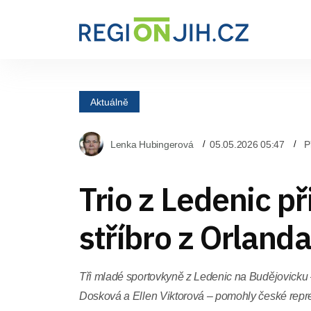
Aktuálně
Lenka Hubingerová
05.05.2026 05:47
P
Trio z Ledenic př
stříbro z Orland
Tři mladé sportovkyně z Ledenic na Budějovicku 
Dosková a Ellen Viktorová – pomohly české repre