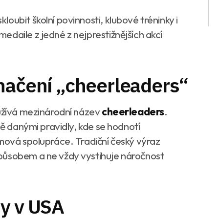
oubit školní povinnosti, klubové tréninky i
daile z jedné z nejprestižnějších akcí
načení „cheerleaders“
oužívá mezinárodní název
cheerleaders
.
ně danými pravidly, kde se hodnotí
ýmová spolupráce. Tradiční český výraz
působem a ne vždy vystihuje náročnost
hy v USA