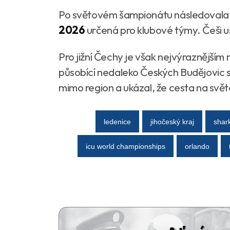
Po světovém šampionátu následovala
2026
určená pro klubové týmy. Češi usp
Pro jižní Čechy je však nejvýraznější
působící nedaleko Českých Budějovic 
mimo region a ukázal, že cesta na svět
ledenice
jihočeský kraj
shar
icu world championships
orlando