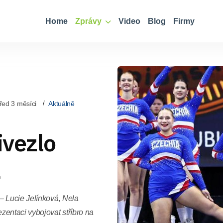
Home
Zprávy
Video
Blog
Firmy
řed 3 měsíci
Aktuálně
ivezlo
a
– Lucie Jelínková, Nela
zentaci vybojovat stříbro na