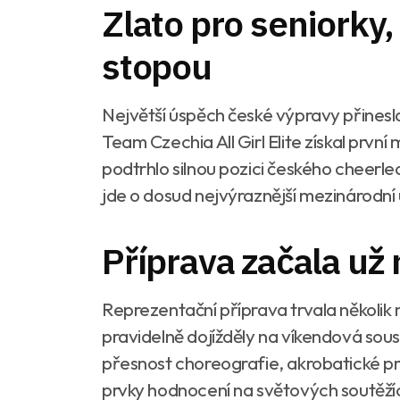
Zlato pro seniorky,
stopou
Největší úspěch české výpravy přinesla s
Team Czechia All Girl Elite získal první
podtrhlo silnou pozici českého cheerle
jde o dosud nejvýraznější mezinárodní
Příprava začala už
Reprezentační příprava trvala několik
pravidelně dojížděly na víkendová sou
přesnost choreografie, akrobatické prv
prvky hodnocení na světových soutěží