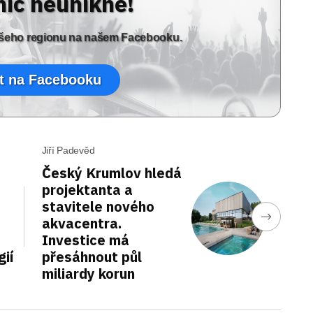
nic neunikne!
vašeho regionu na našem Facebooku.
t na Facebooku
Jiří Padevěd
Český Krumlov hledá
projektanta a
stavitele nového
akvacentra.
Investice má
gií
přesáhnout půl
miliardy korun