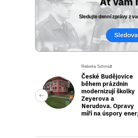
Ať vám 
Sledujte denní zprávy z 
Sledova
Rebeka Schmidt
České Budějovice
během prázdnin
modernizují školky
Zeyerova a
Nerudova. Opravy
míří na úspory ener