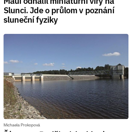
Maui odhalil miniaturní víry na
Slunci. Jde o průlom v poznání
sluneční fyziky
Michaela Prokopová