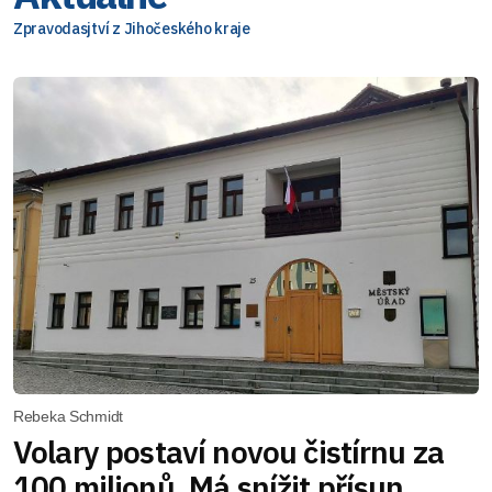
Zpravodasjtví z Jihočeského kraje
Rebeka Schmidt
Volary postaví novou čistírnu za
100 milionů. Má snížit přísun