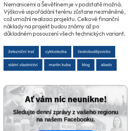
Nemanicemi a Ševětínem je v podstatě možná.
Výškové uspořádání terénu zůstane nezměněné,
což umožní realizaci projektu. Celkové finanční
náklady na projekt budou známy až po
důkladném posouzení všech technických variant.
železniční trať
cyklostezka
českobudějovicko
státní vlastnictví
martin kuba
blog
aliado
Ať vám nic neunikne!
Sledujte denní zprávy z vašeho regionu
na našem Facebooku.