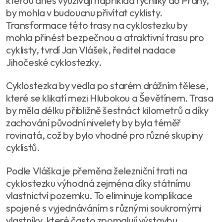
kterou dnes využívají například rychlíky do Prahy,
by mohla v budoucnu přivítat cyklisty.
Transformace této trasy na cyklostezku by
mohla přinést bezpečnou a atraktivní trasu pro
cyklisty, tvrdí Jan Vlášek, ředitel nadace
Jihočeské cyklostezky.
Cyklostezka by vedla po starém drážním tělese,
které se klikatí mezi Hlubokou a Ševětínem. Trasa
by měla délku přibližně šestnáct kilometrů a díky
zachování původní nivelety by byla téměř
rovinatá, což by bylo vhodné pro různé skupiny
cyklistů.
Podle Vláška je přeměna železniční trati na
cyklostezku výhodná zejména díky státnímu
vlastnictví pozemku. To eliminuje komplikace
spojené s vyjednáváním s různými soukromými
vlastníky, které často zpomalují výstavbu