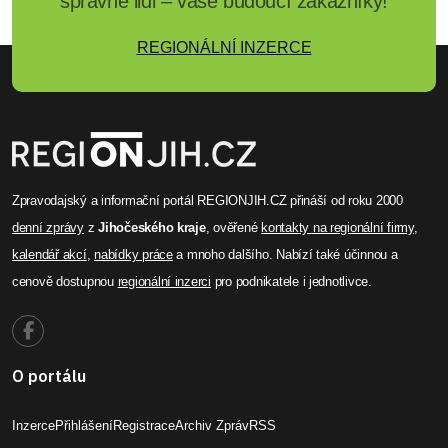
správné lidi – vaše budoucí zákazníky!
REGIONÁLNÍ INZERCE
Zpravodajský a informační portál REGIONJIH.CZ přináší od roku 2000
denní zprávy
z
Jihočeského kraje
, ověřené
kontakty na regionální firmy
,
kalendář akcí
,
nabídky práce
a mnoho dalšího. Nabízí také účinnou a
cenově dostupnou
regionální inzerci
pro podnikatele i jednotlivce.
O portálu
Inzerce
Přihlášení
Registrace
Archiv Zpráv
RSS