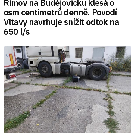
Římov na Budějovicku klesá o
osm centimetrů denně. Povodí
Vltavy navrhuje snížit odtok na
650 l/s