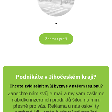
-
Zobrazit profil
Podnikáte v Jihočeském kraji?
Chcete zviditelnit svůj byznys v našem regionu?
Zanechte nám svůj e-mail a my vám zašleme
nabídku inzertních produktů šitou na míru
přesně pro vás. Reklama u nás osloví ty