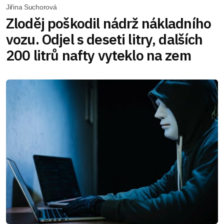
Jiřina Suchorová
Zloděj poškodil nádrž nákladního
vozu. Odjel s deseti litry, dalších
200 litrů nafty vyteklo na zem