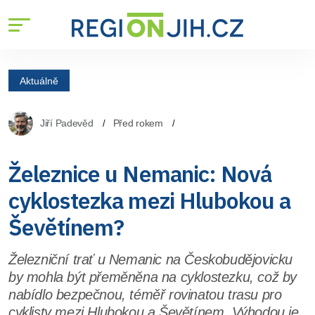
Aktuálně
Jiří Padevěd
Před rokem
Železnice u Nemanic: Nová
cyklostezka mezi Hlubokou a
Ševětínem?
Železniční trať u Nemanic na Českobudějovicku
by mohla být přeměněna na cyklostezku, což by
nabídlo bezpečnou, téměř rovinatou trasu pro
cyklisty mezi Hlubokou a Ševětínem. Výhodou je